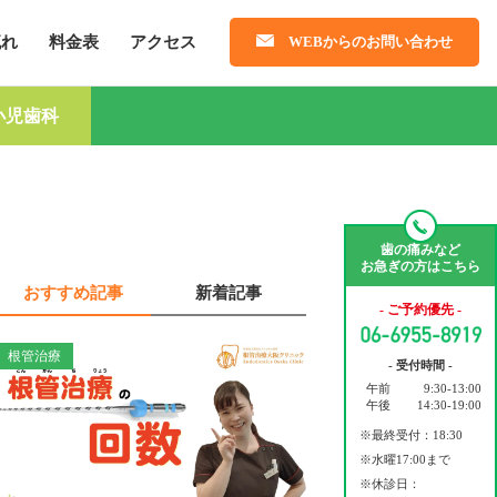
流れ
料金表
アクセス
WEBからのお問い合わせ
小児歯科
歯の痛みなど
お急ぎの方はこちら
おすすめ記事
新着記事
- ご予約優先 -
根管治療
- 受付時間 -
午前
9:30-13:00
午後
14:30-19:00
※最終受付：18:30
※水曜17:00まで
※休診日：