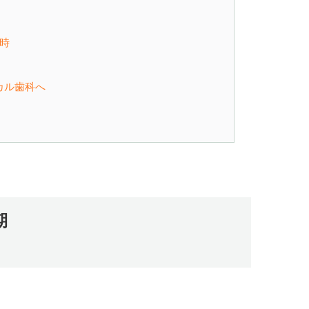
時
カル歯科へ
期