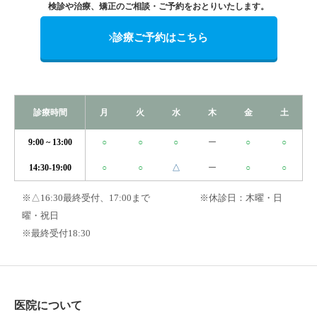
検診や治療、矯正のご相談・ご予約をおとりいたします。
診療ご予約はこちら
診療時間
月
火
水
木
金
土
9:00 ~ 13:00
○
○
○
ー
○
○
14:30-19:00
○
○
△
ー
○
○
※△16:30最終受付、17:00まで
※休診日：木曜・日
曜・祝日
※最終受付18:30
医院について